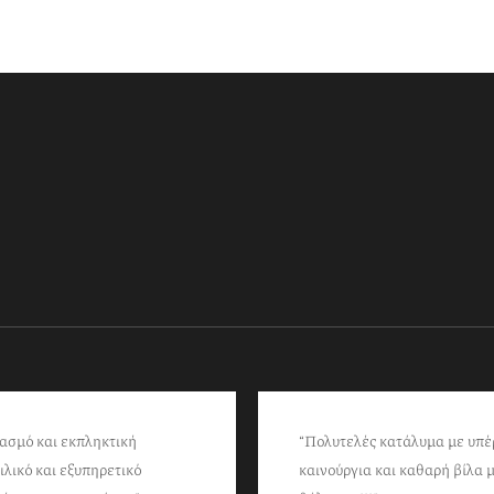
ασμό και εκπληκτική
“Πολυτελές κατάλυμα με υπέ
ιλικό και εξυπηρετικό
καινούργια και καθαρή βίλα μ