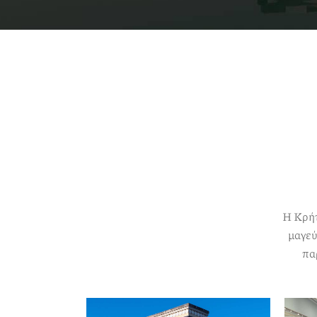
Η Κρήτ
μαγεύ
πα