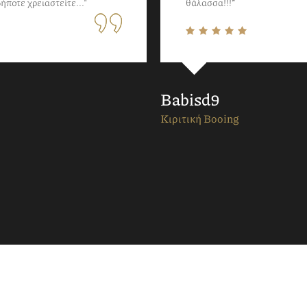
ήποτε χρειαστείτε..."
θάλασσα!!!”
Babisd9
Κιριτική Booing