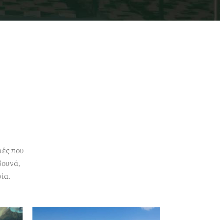
ιές που
βουνά,
ία.