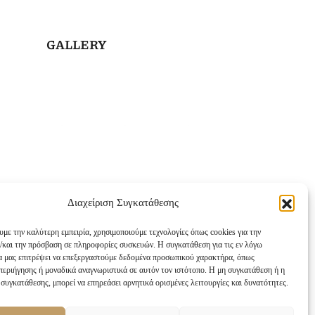
GALLERY
Διαχείριση Συγκατάθεσης
υμε την καλύτερη εμπειρία, χρησιμοποιούμε τεχνολογίες όπως cookies για την
/και την πρόσβαση σε πληροφορίες συσκευών. Η συγκατάθεση για τις εν λόγω
θα μας επιτρέψει να επεξεργαστούμε δεδομένα προσωπικού χαρακτήρα, όπως
εριήγησης ή μοναδικά αναγνωριστικά σε αυτόν τον ιστότοπο. Η μη συγκατάθεση ή η
συγκατάθεσης, μπορεί να επηρεάσει αρνητικά ορισμένες λειτουργίες και δυνατότητες.