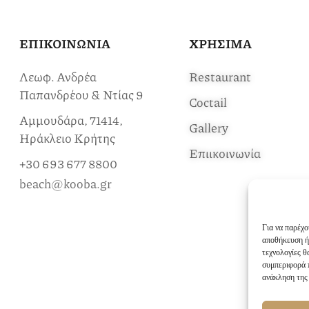
ΕΠΙΚΟΙΝΩΝΙΑ
ΧΡΗΣΙΜΑ
Λεωφ. Ανδρέα
Restaurant
Παπανδρέου & Ντίας 9
Coctail
Αμμουδάρα, 71414,
Gallery
Ηράκλειο Κρήτης
Επιικοινωνία
+30 693 677 8800
beach@kooba.gr
Για να παρέχο
αποθήκευση ή
τεχνολογίες 
συμπεριφορά π
ανάκληση της 