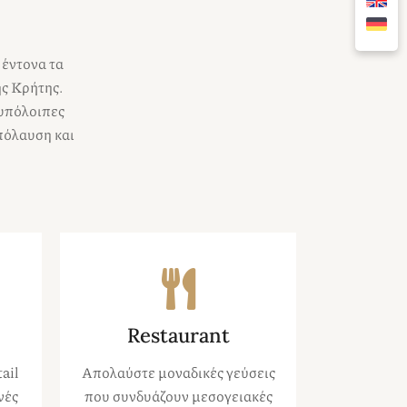
 έντονα τα
ης Κρήτης.
 υπόλοιπες
πόλαυση και
Restaurant
ail
Απολαύστε μοναδικές γεύσεις
νές
που συνδυάζουν μεσογειακές