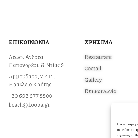
ΕΠΙΚΟΙΝΩΝΙΑ
ΧΡΗΣΙΜΑ
Λεωφ. Ανδρέα
Restaurant
Παπανδρέου & Ντίας 9
Coctail
Αμμουδάρα, 71414,
Gallery
Ηράκλειο Κρήτης
Επιικοινωνία
+30 693 677 8800
beach@kooba.gr
Για να παρέχο
αποθήκευση ή
τεχνολογίες 