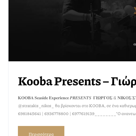
Kooba Presents – Γιώ
𝐊𝐎𝐎𝐁𝐀 𝐒𝐞𝐚𝐬𝐢𝐝𝐞 𝐄𝐱𝐩𝐞𝐫𝐢𝐞𝐧𝐜𝐞 𝑷𝑹𝑬𝑺𝑬𝑵𝑻𝑺 𝚪𝚰𝛀𝚸𝚪𝚶𝚺 &
@stratakis_nikos_ θα βρίσκονται στο KOOBA, σε ένα καθιερωμένο 𝒍
6981845641 | 6936778800 | 6977619139________*Ο ανανεω
Περισσότερα