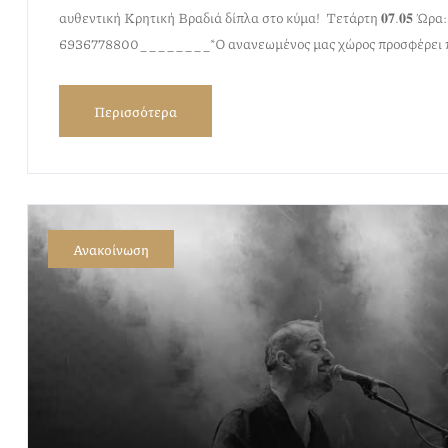
αυθεντική Κρητική Βραδιά δίπλα στο κύμα! Τετάρτη 𝟎𝟕.𝟎𝟓 Ώρα: 
6936778800________*Ο ανανεωμένος μας χώρος προσφέρει 
Περισσότερα
Ανακοίνωση