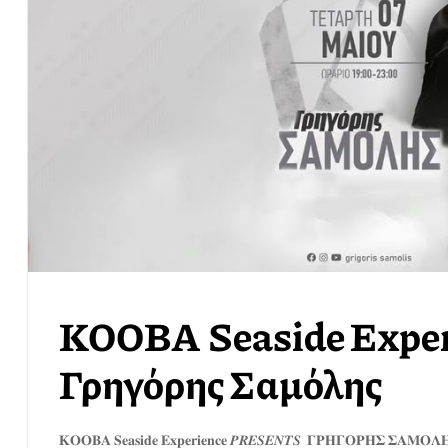
KOOBA Seaside Exper
Γρηγόρης Σαμόλης
𝐊𝐎𝐎𝐁𝐀 𝐒𝐞𝐚𝐬𝐢𝐝𝐞 𝐄𝐱𝐩𝐞𝐫𝐢𝐞𝐧𝐜𝐞 𝑷𝑹𝑬𝑺𝑬𝑵𝑻𝑺 𝚪𝚸𝚮𝚪𝚶