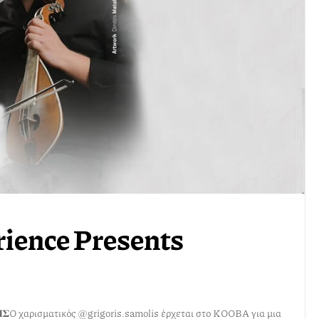
ience Presents
𝚮𝚺 𝚺𝚨𝚳𝚶𝚲𝚮𝚺Ο χαρισματικός @grigoris.samolis έρχεται στο KOOBA για μια