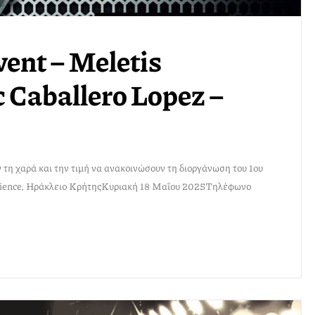
ent – Meletis
 Caballero Lopez –
η χαρά και την τιμή να ανακοινώσουν τη διοργάνωση του 1ου
ience, Ηράκλειο ΚρήτηςΚυριακή 18 Μαΐου 2025Τηλέφωνο