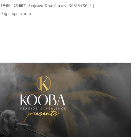
𝟗:𝟎𝟎 - 𝟐𝟑:𝟎𝟎Τηλέφωνα Κρατήσεων: 6981845641 |
πλήρη προστασία