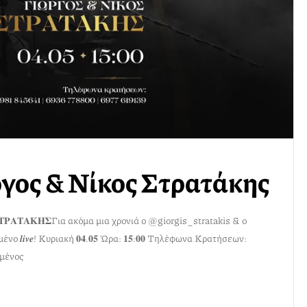
ργος & Νίκος Στρατάκης
 𝚴𝚰𝚱𝚶𝚺 𝚺𝚻𝚸𝚨𝚻𝚨𝚱𝚮𝚺Για ακόμα μια χρονιά ο @giorgis_stratakis & ο
𝒊𝒗𝒆! Κυριακή 𝟎𝟒.𝟎𝟓 Ώρα: 𝟏𝟓:𝟎𝟎 Τηλέφωνα Κρατήσεων:
μένος