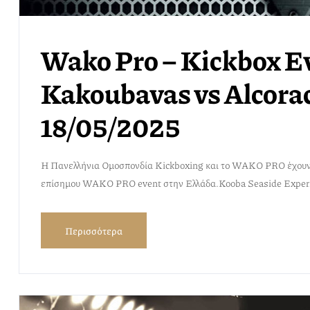
Wako Pro – Kickbox Ev
Kakoubavas vs Alcorac
18/05/2025
Η Πανελλήνια Ομοσπονδία Kickboxing και το WAKO PRO έχουν τ
επίσημου WAKO PRO event στην Ελλάδα.Kooba Seaside Exper
Περισσότερα