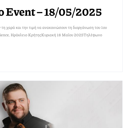
o Event – 18/05/2025
η χαρά και την τιμή να ανακοινώσουν τη διοργάνωση του 1ου
ience, Ηράκλειο ΚρήτηςΚυριακή 18 Μαΐου 2025Τηλέφωνο