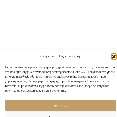
Διαχείριση Συγκατάθεσης
Για να παρέχουμε την καλύτερη εμπειρία, χρησιμοποιούμε τεχνολογίες όπως cookies για
την αποθήκευση ή/και την πρόσβαση σε πληροφορίες συσκευών. Η συγκατάθεση για τις
εν λόγω τεχνολογίες θα μας επιτρέψει να επεξεργαστούμε δεδομένα προσωπικού
χαρακτήρα, όπως συμπεριφορά περιήγησης ή μοναδικά αναγνωριστικά σε αυτόν τον
ιστότοπο. Η μη συγκατάθεση ή η ανάκληση της συγκατάθεσης, μπορεί να επηρεάσει
© 2024 • Με επιφύλαξη παντός δικαιώματος
αρνητικά ορισμένες λειτουργίες και δυνατότητες.
Ανάπτυξη & Σχεδιασμός:
ENTERCITY
Αποδοχή